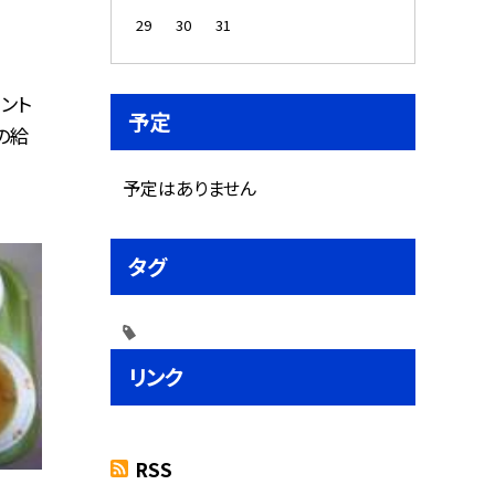
29
30
31
カント
予定
の給
予定はありません
タグ
リンク
RSS