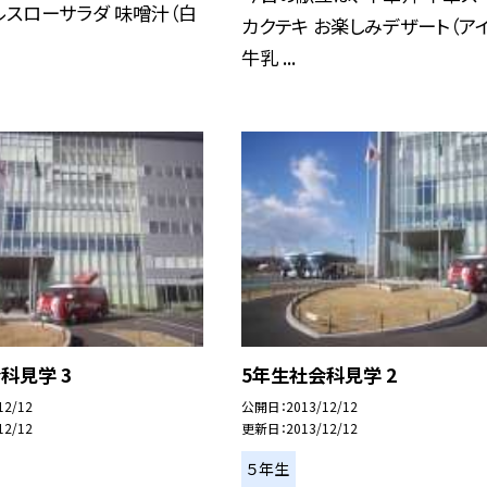
ルスローサラダ 味噌汁（白
カクテキ お楽しみデザート（アイ
牛乳 ...
科見学 3
5年生社会科見学 2
12/12
公開日
2013/12/12
12/12
更新日
2013/12/12
５年生