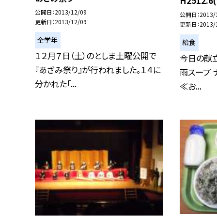
H2512.
公開日
2013/12/09
公開日
2013/
更新日
2013/12/09
更新日
2013/
全学年
給食
１２月７日（土）のとしま土曜公開で
今日の献立
『あざみ祭り』が行われました。１４に
雨スープ 
分かれた「...
≪お...