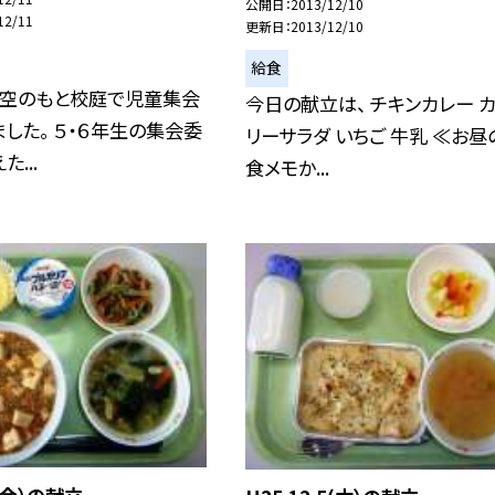
公開日
2013/12/10
12/11
更新日
2013/12/10
給食
青空のもと校庭で児童集会
今日の献立は、 チキンカレー 
した。 ５・６年生の集会委
リーサラダ いちご 牛乳 ≪お昼
...
食メモか...