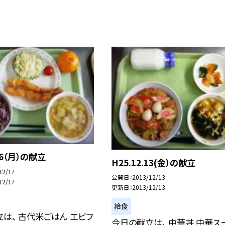
.16（月）の献立
H25.12.13(金）の献立
12/17
公開日
2013/12/13
12/17
更新日
2013/12/13
給食
は、 古代米ごはん エビフ
今日の献立は、 中華丼 中華ス