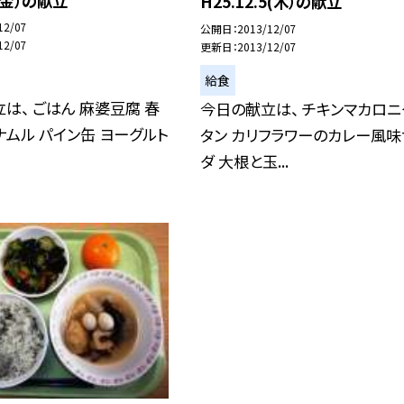
6(金）の献立
H25.12.5(木）の献立
12/07
公開日
2013/12/07
12/07
更新日
2013/12/07
給食
は、 ごはん 麻婆豆腐 春
今日の献立は、 チキンマカロニ
ナムル パイン缶 ヨーグルト
タン カリフラワーのカレー風味
ダ 大根と玉...