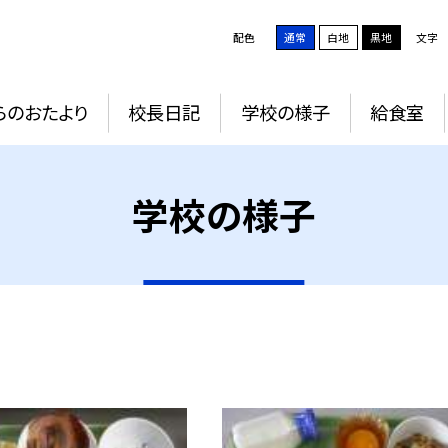
配色
通常
白地
黒地
文字
らのおたより
校長日記
学校の様子
給食室
学校の様子