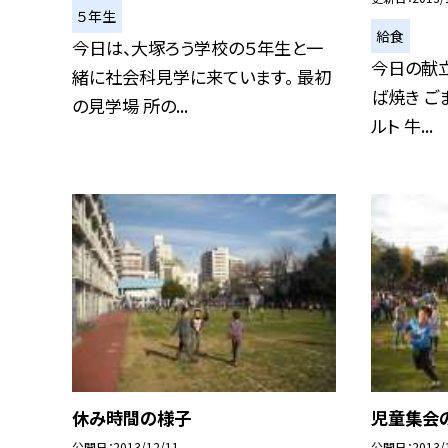
５年生
給食
今日は、大塚ろう学校の５年生と一
今日の献立
緒に社会科見学に来ています。 最初
ば焼き ご
の見学場 所の...
ルト 牛...
休み時間の様子
児童集会
公開日
2013/12/11
公開日
2013/