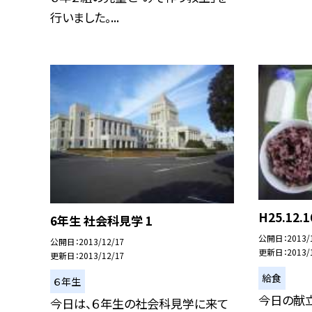
行いました。...
H25.12
6年生 社会科見学 1
公開日
2013/
公開日
2013/12/17
更新日
2013/
更新日
2013/12/17
給食
６年生
今日の献立
今日は、６年生の社会科見学に来て