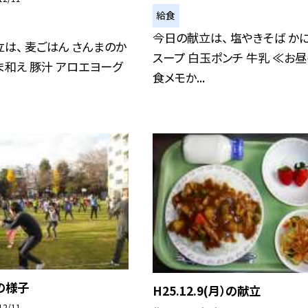
給食
今日の献立は、 塩やきそば か
は、 麦ごはん さんまのか
スープ 白玉ポンチ 牛乳 ≪お
ま和え 豚汁 アロエヨーグ
食メモか...
の様子
H25.12.9(月）の献立
12/11