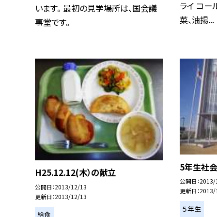
ライ コー
います。 最初の見学場所は、国会議
菜、油揚...
事堂です。
5年生社会
H25.12.12(木）の献立
公開日
2013/
公開日
2013/12/13
更新日
2013/
更新日
2013/12/13
５年生
給食