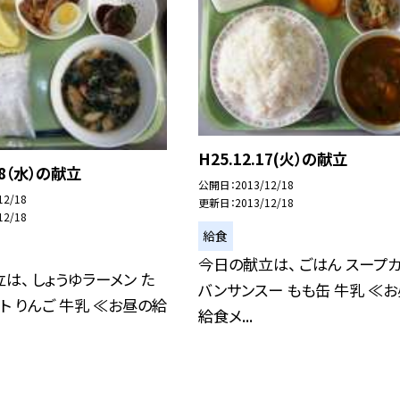
H25.12.17(火）の献立
.18（水）の献立
公開日
2013/12/18
12/18
更新日
2013/12/18
12/18
給食
今日の献立は、 ごはん スープ
は、 しょうゆラーメン た
バンサンスー もも缶 牛乳 ≪
ト りんご 牛乳 ≪お昼の給
給食メ...