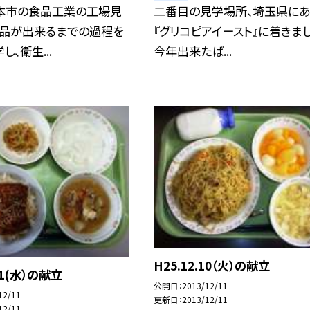
本市の食品工業の工場見
二番目の見学場所、埼玉県にあ
製品が出来るまでの過程を
『グリコピアイースト』に着きまし
、衛生...
今年出来たば...
H25.12.10（火）の献立
.11(水）の献立
公開日
2013/12/11
12/11
更新日
2013/12/11
12/11