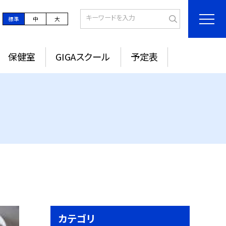
標準
中
大
保健室
GIGAスクール
予定表
カテゴリ