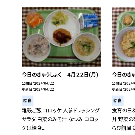
今日のきゅうしょく ４月２２日(月)
今日のきゅ
公開日
2024/04/22
公開日
2024/
更新日
2024/04/22
更新日
2024/
給食
給食
雑穀ご飯 コロッケ 人参ドレッシング
食育の日
サラダ 白菜のみそ汁 なつみ コロッ
丼 野菜の
ケは給食...
らび餅風 毎.