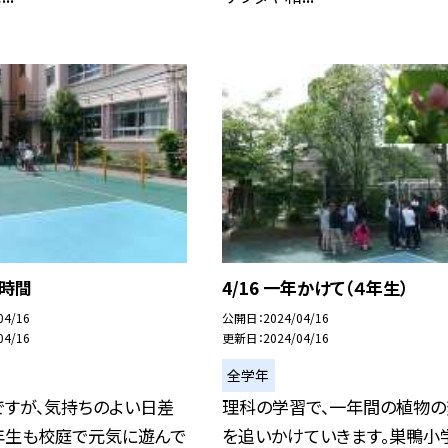
み時間
4/16 一年かけて（４年生）
04/16
公開日
2024/04/16
04/16
更新日
2024/04/16
全学年
ですが、気持ちのよい日差
理科の学習で、一年間の植物の
1年生も校庭で元気に遊んで
を追いかけていきます。巣鴨小