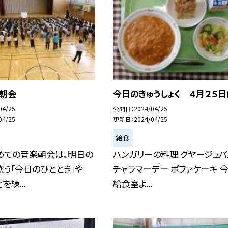
楽朝会
今日のきゅうしょく ４月２５日(
04/25
公開日
2024/04/25
04/25
更新日
2024/04/25
給食
めての音楽朝会は、明日の
ハンガリーの料理 グヤージュパ
う「今日のひととき」や
チャラマーデー ポファケーキ 
を練...
給食室よ...