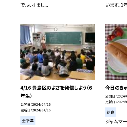
で、よけまし...
います。1年生
4/16 豊島区のよさを発信しよう（６
今日のきゅ
年生）
公開日
2024/
更新日
2024/
公開日
2024/04/16
更新日
2024/04/16
給食
全学年
ジャムマー