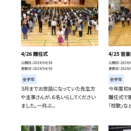
4/26 離任式
4/25 音
公開日
2024/04/30
公開日
2024/
更新日
2024/04/30
更新日
2024/
全学年
全学年
3月までお世話になっていた先生方
今年度初
や主事さんが、６名いらしてください
離任式で歌
ました。一月ぶ...
「校歌」など