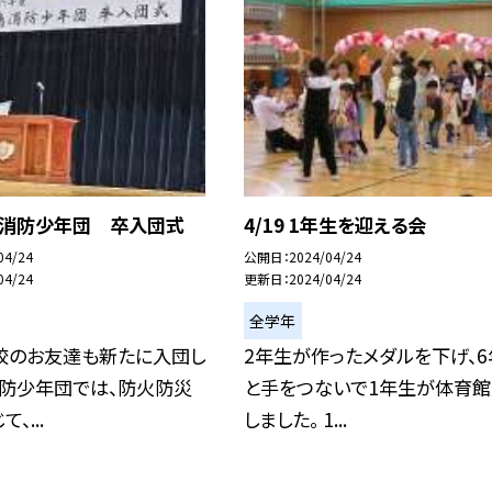
豊島消防少年団 卒入団式
4/19 1年生を迎える会
04/24
公開日
2024/04/24
04/24
更新日
2024/04/24
全学年
校のお友達も新たに入団し
2年生が作ったメダルを下げ、6
消防少年団では、防火防災
と手をつないで1年生が体育
、...
しました。 1...