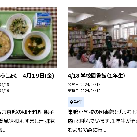
うしょく ４月１９日(金)
4/18 学校図書館（１年生）
04/19
公開日
2024/04/18
04/19
更新日
2024/04/18
全学年
＆東京都の郷土料理 親子
巣鴨小学校の図書館は「よむよ
磯風味和え すまし汁 抹茶
森」と呼んでいます。１年生がそ
..
むよむの森に行...