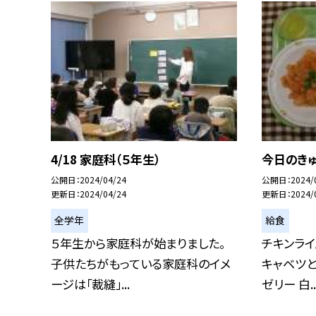
4/18 家庭科（５年生）
今日のきゅ
公開日
2024/04/24
公開日
2024/
更新日
2024/04/24
更新日
2024/
全学年
給食
５年生から家庭科が始まりました。
チキンライ
子供たちがもっている家庭科のイメ
キャベツと
ージは「裁縫」...
ゼリー 白..