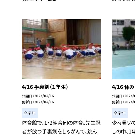
4/16 手裏剣（１年生）
4/16 休
公開日
2024/04/16
公開日
2024/
更新日
2024/04/16
更新日
2024/
全学年
全学年
体育館で、1・2組合同の体育。先生忍
少々暑い
者が放つ手裏剣をしゃがんで、跳ん
しの中、