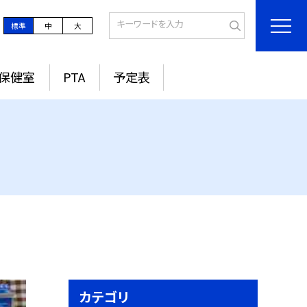
標準
中
大
保健室
PTA
予定表
カテゴリ