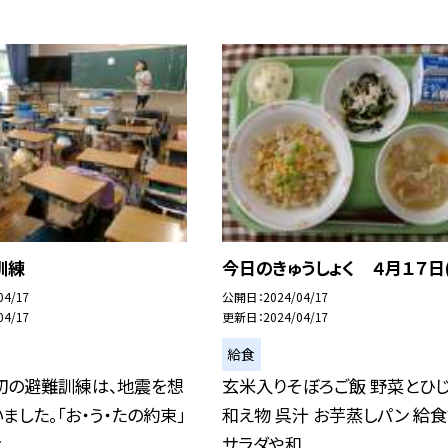
訓練
今日のきゅうしょく ４月１７日(
04/17
公開日
2024/04/17
04/17
更新日
2024/04/17
給食
初の避難訓練は、地震を想
玄米入りそぼろご飯 野菜とひ
ました。「お・う・たの約束」
和え物 呉汁 お芋蒸しパン 給
..
サラダや和...