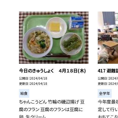
今日のきゅうしょく ４月１８日(木)
417 避難
公開日
2024/04/18
公開日
2024/
更新日
2024/04/18
更新日
2024/
給食
全学年
ちゃんこうどん 竹輪の磯辺揚げ 豆
今年度最
腐のフラン 豆腐のフランは豆腐に
定して行い
卵、生クリーム...
おちてこな.