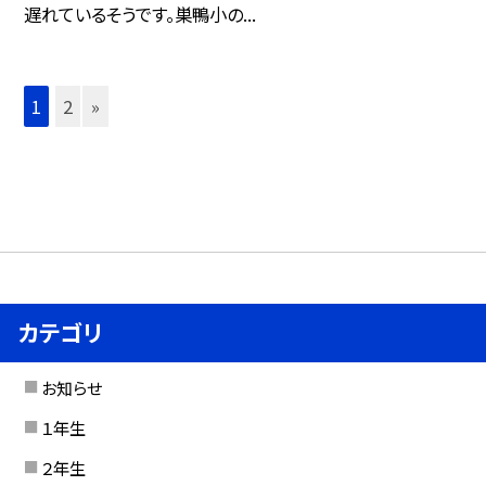
遅れているそうです。巣鴨小の...
1
2
»
カテゴリ
お知らせ
１年生
２年生